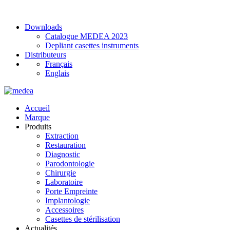
Downloads
Catalogue MEDEA 2023
Depliant casettes instruments
Distributeurs
Français
Englais
Accueil
Marque
Produits
Extraction
Restauration
Diagnostic
Parodontologie
Chirurgie
Laboratoire
Porte Empreinte
Implantologie
Accessoires
Casettes de stérilisation
Actualités